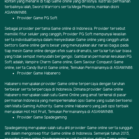
konten yang menarik di tiap Game online yang dirilisnya. Ilustrasi permainan
terbaiknya ialah, Sword Warriors serta Mega Phoenix, mainkan disini
ASIANWIN88.
Provider Game PG Soft
Sebagai provider pertama Game online di Indonesia. Provider tersebut
memiliki fitur seluler yang canggih, Provider PG Soft mempunyai keaslian
serta individualitasnya dalam menyediakan Game online yang canggih untuk
bettors Game online garis besar yang menunjukkan alur narasi bagus pada
tiap mesin Game online dengan efek suara dramatis, serta kartun luar biasa
yang tidak sempat menyudahi bergengsi. Gambaran permainan kesukaan PG
Soft adalah, Vampire Charm Game online, Gem Saviour Conquest Game
online, serta Candy Burst Game online, Temukan Permainannya di ASIAWIN88.
Provider Game Habanero
Habanero merupakan provider Game online terpercaya dengan taruhan
terbesar serta terpercaya di Indonesia. Dimana provider Game online
Habanero merupakan salah satu Game Online yang amat terkenal di pasar
permainan Indonesia yang memperkenalkan opsi Game yang sudah berlisensi
oleh Malta Gaming Authority. Game online Habanero yang jadi opsi terbaik
merupakan Hot Hot Fruit, Temukan Permainannya di ASIANWIN88.
Provider Game Spadegaming
Spadegaming merupakan salah satu ahli provider Game online serta sungguh
ahli dalam mengonsep fitur Game online di Indonesia. Semenjak tahun 2013,