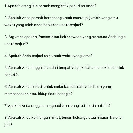
1. Apakah orang lain pernah mengkritik perjudian Anda?
2. Apakah Anda pernah berbohong untuk menutupi jumlah uang atau
waktu yang telah anda habiskan untuk berjudi?
3. Argumen apakah, frustasi atau kekecewaan yang membuat Anda ingin
untuk berjudi?
4. Apakah Anda berjudi saja untuk waktu yang lama?
5. Apakah Anda tinggal jauh dari tempat kerja, kuliah atau sekolah untuk
berjudi?
6. Apakah Anda berjudi untuk melarikan diri dari kehidupan yang
membosankan atau hidup tidak bahagia?
7. Apakah Anda enggan menghabiskan 'uang judi' pada hal lain?
8. Apakah Anda kehilangan minat, teman keluarga atau hiburan karena
judi?