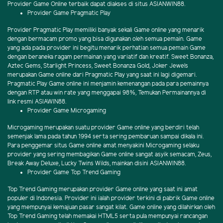
Provider Game Online terbaik dapat diakses di situs ASIANWIN88.
Provider Game Pragmatic Play
Provider Pragmatic Play memiliki banyak sekali Game online yang menarik
dengan bermacam promo yang bisa digunakan oleh semua pemain. Game
yang ada pada provider ini begitu menarik perhatian semua pemain Game
dengan beraneka ragam permainan yang variatif dan kreatif. Sweet Bonanza,
Aztec Gems, Starlight Princess, Sweet Bonanza Gold, Joker Jewels
merupakan Game online dari Pragmatic Play yang saat ini lagi digemari.
Pragmatic Play Game online ini menjamin kemenangan pada para pemainnya
dengan RTP atau win rate yang menggapai 98%, Temukan Permainannya di
link resmi ASIAWIN88.
Provider Game Microgaming
Microgaming merupakan suatu provider Game online yang berdiri telah
semenjak lama pada tahun 1994 serta sering pembaruan sampai dikala ini.
Para penggemar situs Game online amat menyakini Microgaming selaku
provider yang sering membagikan Game online sangat asyik semacam, Zeus,
Break Away Deluxe, Lucky Twins Wilds, mainkan disini ASIANWIN88.
Provider Game Top Trend Gaming
Top Trend Gaming merupakan provider Game online yang saat ini amat
populer di Indonesia. Provider ini ialah provider terkini di pabrik Game online
yang mempunyai kemajuan pasar sangat kilat. Game online yang dilahirkan oleh
Top Trend Gaming telah memakai HTML5 serta pula mempunyai rancangan