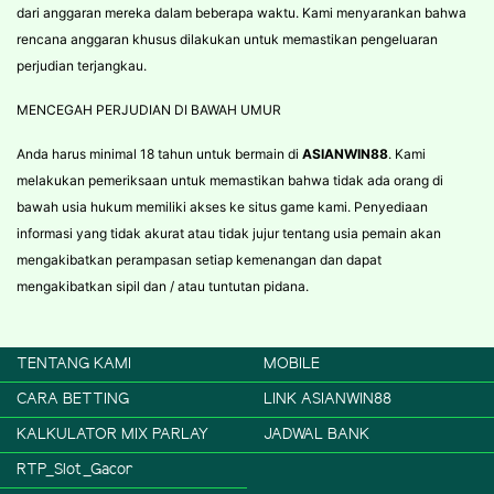
dari anggaran mereka dalam beberapa waktu. Kami menyarankan bahwa
rencana anggaran khusus dilakukan untuk memastikan pengeluaran
perjudian terjangkau.
MENCEGAH PERJUDIAN DI BAWAH UMUR
Anda harus minimal 18 tahun untuk bermain di
ASIANWIN88
. Kami
melakukan pemeriksaan untuk memastikan bahwa tidak ada orang di
bawah usia hukum memiliki akses ke situs game kami. Penyediaan
informasi yang tidak akurat atau tidak jujur tentang usia pemain akan
mengakibatkan perampasan setiap kemenangan dan dapat
mengakibatkan sipil dan / atau tuntutan pidana.
TENTANG KAMI
MOBILE
CARA BETTING
LINK ASIANWIN88
KALKULATOR MIX PARLAY
JADWAL BANK
RTP_Slot_Gacor