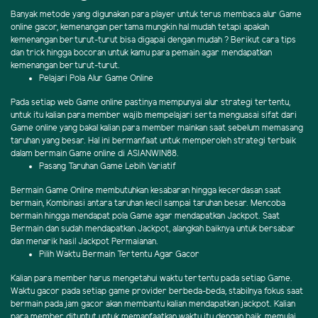
Banyak metode yang digunakan para player untuk terus membaca alur Game
online gacor, kemenangan pertama mungkin hal mudah tetapi apakah
kemenangan berturut-turut bisa digapai dengan mudah ? Berikut cara tips
dan trick hingga bocoran untuk kamu para pemain agar mendapatkan
kemenangan berturut-turut.
Pelajari Pola Alur Game Online
Pada setiap web Game online pastinya mempunyai alur strategi tertentu,
untuk itu kalian para member wajib mempelajari serta menguasai sifat dari
Game online yang bakal kalian para member mainkan saat sebelum memasang
taruhan yang besar. Hal ini bermanfaat untuk memperoleh strategi terbaik
dalam bermain Game online di ASIANWIN88.
Pasang Taruhan Game Lebih Variatif
Bermain Game Online membutuhkan kesabaran hingga kecerdasan saat
bermain, Kombinasi antara taruhan kecil sampai taruhan besar. Mencoba
bermain hingga mendapat pola Game agar mendapatkan Jackpot. Saat
Bermain dan sudah mendapatkan Jackpot, alangkah baiknya untuk bersabar
dan menarik hasil Jackpot Permaianan.
Pilih Waktu Bermain Tertentu Agar Gacor
Kalian para member harus mengetahui waktu tertentu pada setiap Game.
Waktu gacor pada setiap game provider berbeda-beda, stabilnya fokus saat
bermain pada jam gacor akan membantu kalian mendapatkan jackpot. Kalian
para member dituntut untuk memanfaatkan waktu itu dengan baik, memulai