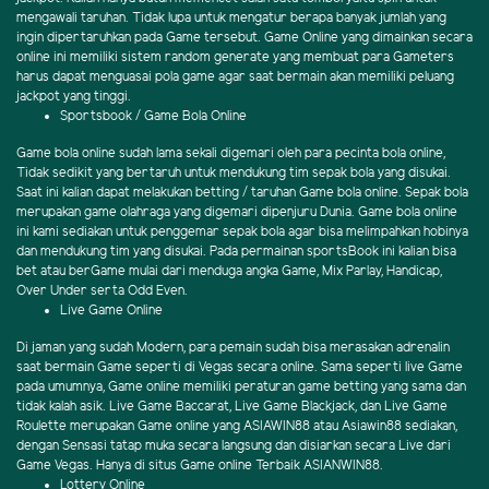
mengawali taruhan. Tidak lupa untuk mengatur berapa banyak jumlah yang
ingin dipertaruhkan pada Game tersebut. Game Online yang dimainkan secara
online ini memiliki sistem random generate yang membuat para Gameters
harus dapat menguasai pola game agar saat bermain akan memiliki peluang
jackpot yang tinggi.
Sportsbook / Game Bola Online
Game bola online sudah lama sekali digemari oleh para pecinta bola online,
Tidak sedikit yang bertaruh untuk mendukung tim sepak bola yang disukai.
Saat ini kalian dapat melakukan betting / taruhan Game bola online. Sepak bola
merupakan game olahraga yang digemari dipenjuru Dunia. Game bola online
ini kami sediakan untuk penggemar sepak bola agar bisa melimpahkan hobinya
dan mendukung tim yang disukai. Pada permainan sportsBook ini kalian bisa
bet atau berGame mulai dari menduga angka Game, Mix Parlay, Handicap,
Over Under serta Odd Even.
Live Game Online
Di jaman yang sudah Modern, para pemain sudah bisa merasakan adrenalin
saat bermain Game seperti di Vegas secara online. Sama seperti live Game
pada umumnya, Game online memiliki peraturan game betting yang sama dan
tidak kalah asik. Live Game Baccarat, Live Game Blackjack, dan Live Game
Roulette merupakan Game online yang ASIAWIN88 atau Asiawin88 sediakan,
dengan Sensasi tatap muka secara langsung dan disiarkan secara Live dari
Game Vegas. Hanya di situs Game online Terbaik ASIANWIN88.
Lottery Online