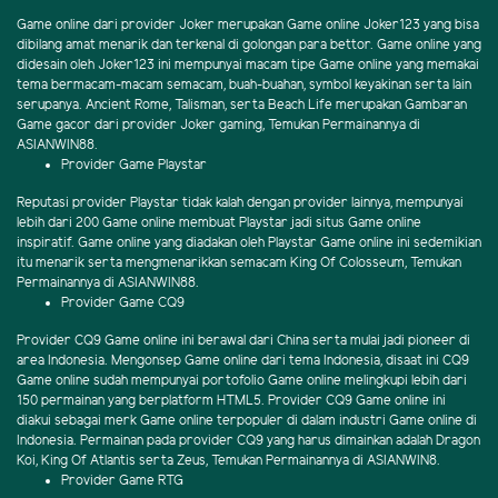
Game online dari provider Joker merupakan Game online Joker123 yang bisa
dibilang amat menarik dan terkenal di golongan para bettor. Game online yang
didesain oleh Joker123 ini mempunyai macam tipe Game online yang memakai
tema bermacam-macam semacam, buah-buahan, symbol keyakinan serta lain
serupanya. Ancient Rome, Talisman, serta Beach Life merupakan Gambaran
Game gacor dari provider Joker gaming, Temukan Permainannya di
ASIANWIN88.
Provider Game Playstar
Reputasi provider Playstar tidak kalah dengan provider lainnya, mempunyai
lebih dari 200 Game online membuat Playstar jadi situs Game online
inspiratif. Game online yang diadakan oleh Playstar Game online ini sedemikian
itu menarik serta mengmenarikkan semacam King Of Colosseum, Temukan
Permainannya di ASIANWIN88.
Provider Game CQ9
Provider CQ9 Game online ini berawal dari China serta mulai jadi pioneer di
area Indonesia. Mengonsep Game online dari tema Indonesia, disaat ini CQ9
Game online sudah mempunyai portofolio Game online melingkupi lebih dari
150 permainan yang berplatform HTML5. Provider CQ9 Game online ini
diakui sebagai merk Game online terpopuler di dalam industri Game online di
Indonesia. Permainan pada provider CQ9 yang harus dimainkan adalah Dragon
Koi, King Of Atlantis serta Zeus, Temukan Permainannya di ASIANWIN8.
Provider Game RTG