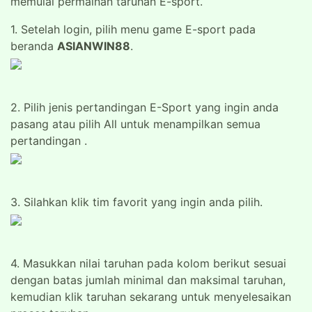
memulai permainan taruhan E-sport.
1. Setelah login, pilih menu game E-sport pada
beranda
ASIANWIN88
.
2. Pilih jenis pertandingan E-Sport yang ingin anda
pasang atau pilih All untuk menampilkan semua
pertandingan .
3. Silahkan klik tim favorit yang ingin anda pilih.
4. Masukkan nilai taruhan pada kolom berikut sesuai
dengan batas jumlah minimal dan maksimal taruhan,
kemudian klik taruhan sekarang untuk menyelesaikan