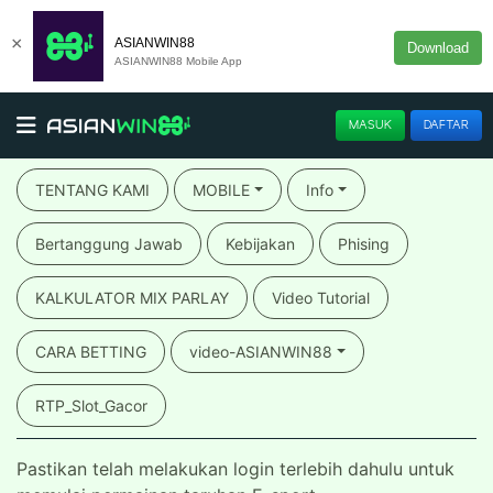
×
ASIANWIN88
Download
ASIANWIN88 Mobile App
MASUK
DAFTAR
TENTANG KAMI
MOBILE
Info
Bertanggung Jawab
Kebijakan
Phising
KALKULATOR MIX PARLAY
Video Tutorial
CARA BETTING
video-ASIANWIN88
RTP_Slot_Gacor
Pastikan telah melakukan login terlebih dahulu untuk