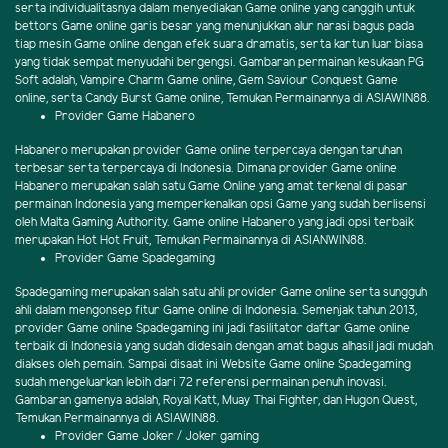
serta individualitasnya dalam menyediakan Game online yang canggih untuk
bettors Game online garis besar yang menunjukkan alur narasi bagus pada
tiap mesin Game online dengan efek suara dramatis, serta kartun luar biasa
yang tidak sempat menyudahi bergengsi. Gambaran permainan kesukaan PG
Soft adalah, Vampire Charm Game online, Gem Saviour Conquest Game
online, serta Candy Burst Game online, Temukan Permainannya di ASIAWIN88.
Provider Game Habanero
Habanero merupakan provider Game online terpercaya dengan taruhan
terbesar serta terpercaya di Indonesia. Dimana provider Game online
Habanero merupakan salah satu Game Online yang amat terkenal di pasar
permainan Indonesia yang memperkenalkan opsi Game yang sudah berlisensi
oleh Malta Gaming Authority. Game online Habanero yang jadi opsi terbaik
merupakan Hot Hot Fruit, Temukan Permainannya di ASIANWIN88.
Provider Game Spadegaming
Spadegaming merupakan salah satu ahli provider Game online serta sungguh
ahli dalam mengonsep fitur Game online di Indonesia. Semenjak tahun 2013,
provider Game online Spadegaming ini jadi fasilitator daftar Game online
terbaik di Indonesia yang sudah didesain dengan amat bagus alhasil jadi mudah
diakses oleh pemain. Sampai disaat ini Website Game online Spadegaming
sudah mengeluarkan lebih dari 72 referensi permainan penuh inovasi.
Gambaran gamenya adalah, Royal Katt, Muay Thai Fighter, dan Hugon Quest,
Temukan Permainannya di ASIAWIN88.
Provider Game Joker / Joker gaming