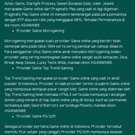
Aztec Gems, Starlight Princess, Sweet Bonanza Gold, Joker Jewels
merupakan Game online dari Pragmatic Play yang saat ini lagi digemari.
Pragmatic Play Game online ini menjamin kemenangan pada para pemainnya
dengan RTP atau win rate yang menggapai 98%, Temukan Permainannya di
link resmi ASIAWIN88.
Provider Game Microgaming
Microgaming merupakan suatu provider Game online yang berdiri telah
semenjak lama pada tahun 1994 serta sering pembaruan sampai dikala ini.
Para penggemar situs Game online amat menyakini Microgaming selaku
provider yang sering membagikan Game online sangat asyik semacam, Zeus,
Break Away Deluxe, Lucky Twins Wilds, mainkan disini ASIANWIN88.
Provider Game Top Trend Gaming
Top Trend Gaming merupakan provider Game online yang saat ini amat
populer di Indonesia. Provider ini ialah provider terkini di pabrik Game online
yang mempunyai kemajuan pasar sangat kilat. Game online yang dilahirkan oleh
Top Trend Gaming telah memakai HTML5 serta pula mempunyai rancangan
konten yang menarik di tiap Game online yang dirilisnya. Ilustrasi permainan
terbaiknya ialah, Sword Warriors serta Mega Phoenix, mainkan disini
ASIANWIN88.
Provider Game PG Soft
Sebagai provider pertama Game online di Indonesia. Provider tersebut
memiliki fitur seluler yang canggih, Provider PG Soft mempunyai keaslian